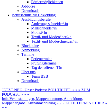
Fördermöglichkeiten
Jobbörse
Downloads
Berufsschule für Bekleidung
Ausbildungsberufe
Änderungsschneider/-in
Maßschneider/in
Modist/-in
Textil- und Modenäher/-in
Textil- und Modeschneider/-in
Blockpläne
Anmeldung
Termine
Ferientermine
Prüfungstermine
Tag der offenen Tür
Über uns
Team BSB
Downloads
JETZT NEU! Unser Podcast BÖH TRIFFT! » » » ZUM
PODCAST » » »
Info-Veranstaltungen, Mappenberatung, Anmeldung,
Mappenabgabe, Aufnahmeprüfung » » » ALLE TERMINE HIER »
» »