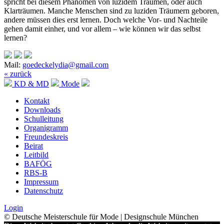
spricht bei diesem Phänomen von luzidem Träumen, oder auch
Klarträumen. Manche Menschen sind zu luziden Träumern geboren,
andere müssen dies erst lernen. Doch welche Vor- und Nachteile
gehen damit einher, und vor allem – wie können wir das selbst
lernen?
Mail:
goedeckelydia@gmail.com
« zurück
KD & MD
Mode
Kontakt
Downloads
Schulleitung
Organigramm
Freundeskreis
Beirat
Leitbild
BAFÖG
RBS-B
Impressum
Datenschutz
Login
© Deutsche Meisterschule für Mode | Designschule München