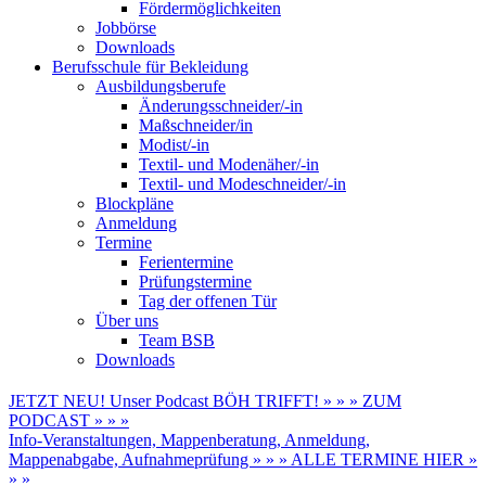
Fördermöglichkeiten
Jobbörse
Downloads
Berufsschule für Bekleidung
Ausbildungsberufe
Änderungsschneider/-in
Maßschneider/in
Modist/-in
Textil- und Modenäher/-in
Textil- und Modeschneider/-in
Blockpläne
Anmeldung
Termine
Ferientermine
Prüfungstermine
Tag der offenen Tür
Über uns
Team BSB
Downloads
JETZT NEU! Unser Podcast BÖH TRIFFT! » » » ZUM
PODCAST » » »
Info-Veranstaltungen, Mappenberatung, Anmeldung,
Mappenabgabe, Aufnahmeprüfung » » » ALLE TERMINE HIER »
» »