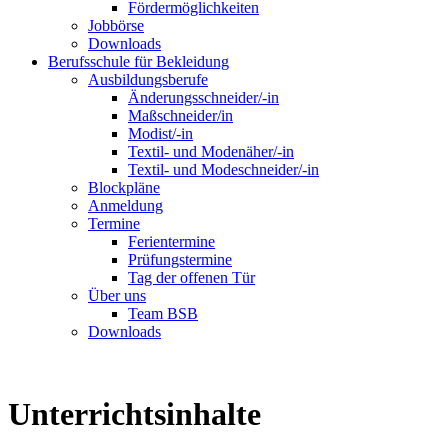
Fördermöglichkeiten
Jobbörse
Downloads
Berufsschule für Bekleidung
Ausbildungsberufe
Änderungsschneider/-in
Maßschneider/in
Modist/-in
Textil- und Modenäher/-in
Textil- und Modeschneider/-in
Blockpläne
Anmeldung
Termine
Ferientermine
Prüfungstermine
Tag der offenen Tür
Über uns
Team BSB
Downloads
Unterrichtsinhalte