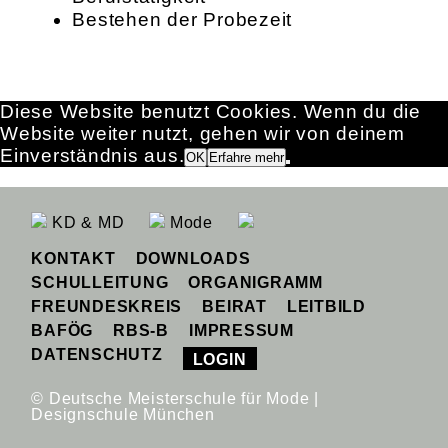
Bestehen der Probezeit
Diese Website benutzt Cookies. Wenn du die
Website weiter nutzt, gehen wir von deinem
Einverständnis aus.
OK
Erfahre mehr
KD & MD
Mode
KONTAKT
DOWNLOADS
SCHULLEITUNG
ORGANIGRAMM
FREUNDESKREIS
BEIRAT
LEITBILD
BAFÖG
RBS-B
IMPRESSUM
DATENSCHUTZ
LOGIN
© Deutsche Meisterschule für Mode |
Designschule München