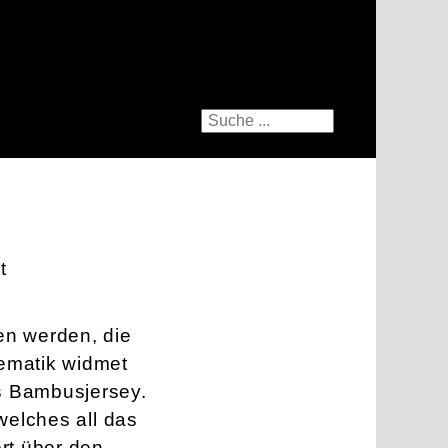
t
en werden, die
hematik widmet
 Bambusjersey.
welches all das
rt über den