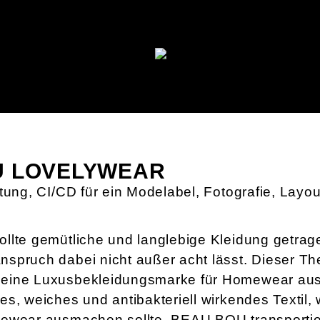
U LOVELYWEAR
tung, CI/CD für ein Modelabel, Fotografie, Layou
llte gemütliche und langlebige Kleidung getrag
spruch dabei nicht außer acht lässt. Dieser T
eine Luxusbekleidungsmarke für Homewear aus
s, weiches und antibakteriell wirkendes Textil, 
mewear ausmachen sollte. BEAU BOU transportie