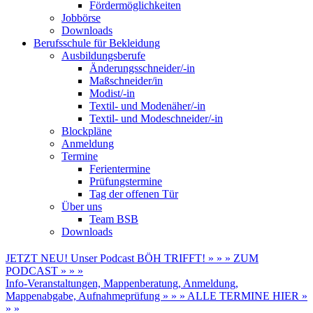
Fördermöglichkeiten
Jobbörse
Downloads
Berufsschule für Bekleidung
Ausbildungsberufe
Änderungsschneider/-in
Maßschneider/in
Modist/-in
Textil- und Modenäher/-in
Textil- und Modeschneider/-in
Blockpläne
Anmeldung
Termine
Ferientermine
Prüfungstermine
Tag der offenen Tür
Über uns
Team BSB
Downloads
JETZT NEU! Unser Podcast BÖH TRIFFT! » » » ZUM
PODCAST » » »
Info-Veranstaltungen, Mappenberatung, Anmeldung,
Mappenabgabe, Aufnahmeprüfung » » » ALLE TERMINE HIER »
» »