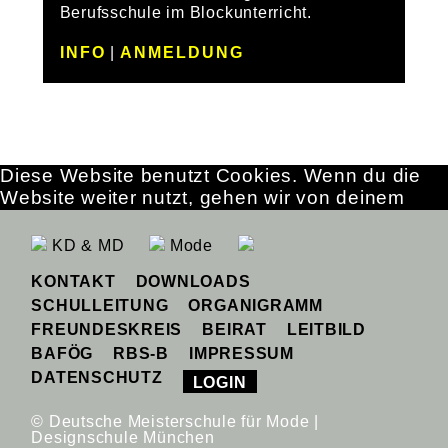
Berufsschule im Blockunterricht.
INFO
|
ANMELDUNG
Diese Website benutzt Cookies. Wenn du die
Website weiter nutzt, gehen wir von deinem
Einverständnis aus.
OK
Erfahre mehr
KD & MD
Mode
KONTAKT
DOWNLOADS
SCHULLEITUNG
ORGANIGRAMM
FREUNDESKREIS
BEIRAT
LEITBILD
BAFÖG
RBS-B
IMPRESSUM
DATENSCHUTZ
LOGIN
© Deutsche Meisterschule für Mode |
Designschule München