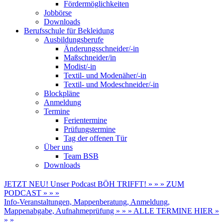
Fördermöglichkeiten
Jobbörse
Downloads
Berufsschule für Bekleidung
Ausbildungsberufe
Änderungsschneider/-in
Maßschneider/in
Modist/-in
Textil- und Modenäher/-in
Textil- und Modeschneider/-in
Blockpläne
Anmeldung
Termine
Ferientermine
Prüfungstermine
Tag der offenen Tür
Über uns
Team BSB
Downloads
JETZT NEU! Unser Podcast BÖH TRIFFT! » » » ZUM
PODCAST » » »
Info-Veranstaltungen, Mappenberatung, Anmeldung,
Mappenabgabe, Aufnahmeprüfung » » » ALLE TERMINE HIER »
» »