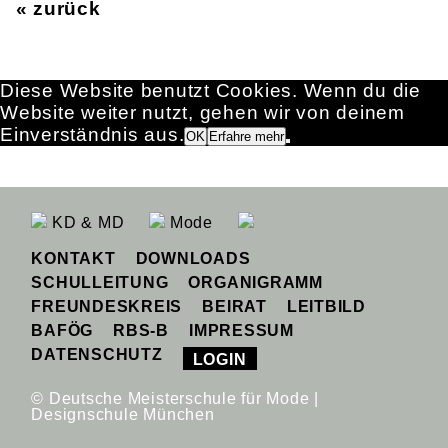
« zurück
Diese Website benutzt Cookies. Wenn du die
Website weiter nutzt, gehen wir von deinem
Einverständnis aus.
OK
Erfahre mehr
KD & MD
Mode
KONTAKT
DOWNLOADS
SCHULLEITUNG
ORGANIGRAMM
FREUNDESKREIS
BEIRAT
LEITBILD
BAFÖG
RBS-B
IMPRESSUM
DATENSCHUTZ
LOGIN
© Deutsche Meisterschule für Mode |
Designschule München