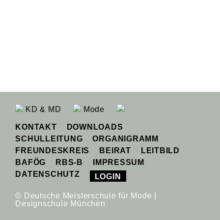
KD & MD
Mode
KONTAKT
DOWNLOADS
SCHULLEITUNG
ORGANIGRAMM
FREUNDESKREIS
BEIRAT
LEITBILD
BAFÖG
RBS-B
IMPRESSUM
DATENSCHUTZ
LOGIN
© Deutsche Meisterschule für Mode |
Designschule München