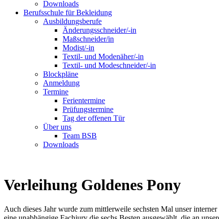
Downloads
Berufsschule für Bekleidung
Ausbildungsberufe
Änderungsschneider/-in
Maßschneider/in
Modist/-in
Textil- und Modenäher/-in
Textil- und Modeschneider/-in
Blockpläne
Anmeldung
Termine
Ferientermine
Prüfungstermine
Tag der offenen Tür
Über uns
Team BSB
Downloads
Verleihung Goldenes Pony
Auch dieses Jahr wurde zum mittlerweile sechsten Mal unser intern
eine unabhängige Fachjury die sechs Besten ausgewählt, die an unse