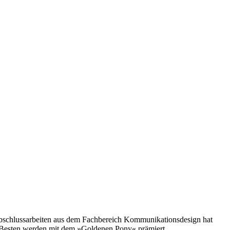
 Abschlussarbeiten aus dem Fachbereich Kommunikationsdesign hat
i Besten werden mit dem »Goldenen Pony« prämiert.