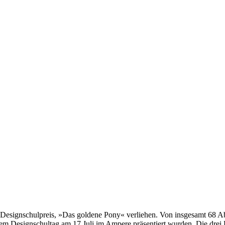
er Designschulpreis, »Das goldene Pony« verliehen. Von insgesamt 68
rem Designschultag am 17.Juli im Ampere präsentiert wurden. Die dre