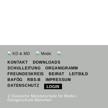
KD & MD
Mode
KONTAKT
DOWNLOADS
SCHULLEITUNG
ORGANIGRAMM
FREUNDESKREIS
BEIRAT
LEITBILD
BAFÖG
RBS-B
IMPRESSUM
DATENSCHUTZ
LOGIN
© Deutsche Meisterschule für Mode |
Designschule München