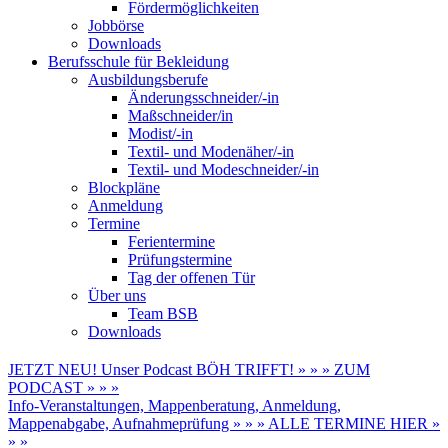
Fördermöglichkeiten
Jobbörse
Downloads
Berufsschule für Bekleidung
Ausbildungsberufe
Änderungsschneider/-in
Maßschneider/in
Modist/-in
Textil- und Modenäher/-in
Textil- und Modeschneider/-in
Blockpläne
Anmeldung
Termine
Ferientermine
Prüfungstermine
Tag der offenen Tür
Über uns
Team BSB
Downloads
JETZT NEU! Unser Podcast BÖH TRIFFT! » » » ZUM
PODCAST » » »
Info-Veranstaltungen, Mappenberatung, Anmeldung,
Mappenabgabe, Aufnahmeprüfung » » » ALLE TERMINE HIER »
» »