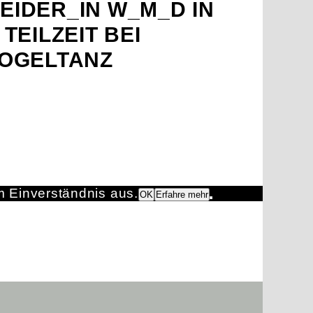
IDER_IN W_M_D IN
TEILZEIT BEI
VOGELTANZ
m Einverständnis aus.
OK
Erfahre mehr