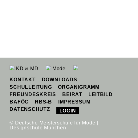
KD & MD
Mode
KONTAKT
DOWNLOADS
SCHULLEITUNG
ORGANIGRAMM
FREUNDESKREIS
BEIRAT
LEITBILD
BAFÖG
RBS-B
IMPRESSUM
DATENSCHUTZ
LOGIN
© Deutsche Meisterschule für Mode |
Designschule München