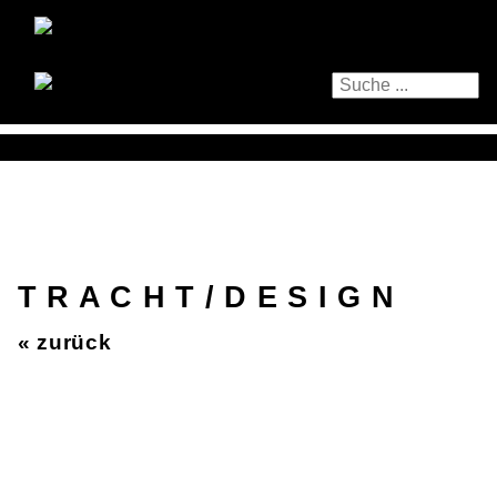
T R A C H T / D E S I G N
« zurück