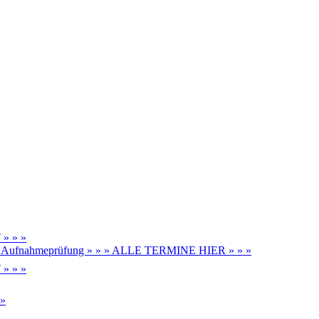
» » »
be, Aufnahmeprüfung » » » ALLE TERMINE HIER » » »
» » »
 »