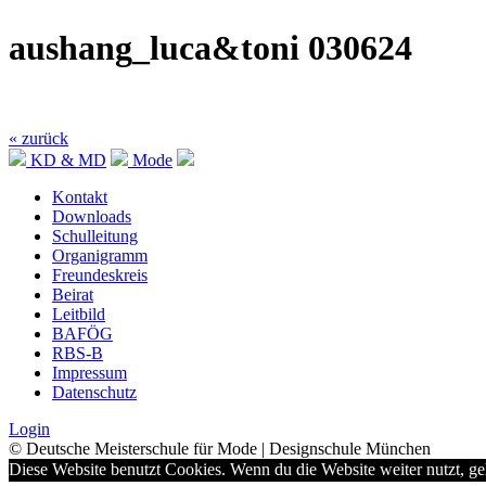
aushang_luca&toni 030624
« zurück
KD & MD
Mode
Kontakt
Downloads
Schulleitung
Organigramm
Freundeskreis
Beirat
Leitbild
BAFÖG
RBS-B
Impressum
Datenschutz
Login
© Deutsche Meisterschule für Mode | Designschule München
Diese Website benutzt Cookies. Wenn du die Website weiter nutzt, g