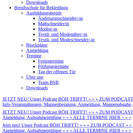
Downloads
Berufsschule für Bekleidung
Ausbildungsberufe
Änderungsschneider/-in
Maßschneider/in
Modist/-in
Textil- und Modenäher/-in
Textil- und Modeschneider/-in
Blockpläne
Anmeldung
Termine
Ferientermine
Prüfungstermine
Tag der offenen Tür
Über uns
Team BSB
Downloads
JETZT NEU! Unser Podcast BÖH TRIFFT! » » » ZUM PODCAST 
Info-Veranstaltungen, Mappenberatung, Anmeldung, Mappenabga
JETZT NEU! Unser Podcast BÖH TRIFFT! » » » ZUM PODCAST 
Anmeldung, Aufnahmeprüfung » » » ALLE TERMINE HIER » » »
Jetzt neu! Unser Podcast BÖH TRIFFT! » » » ZUM PODCAST » »
Anmeldung, Aufnahmeprüfung » » » ALLE TERMINE HIER » » »