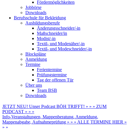
Fördermöglichkeiten
Jobbörse
Downloads
Berufsschule für Bekleidung
Ausbildungsberufe
Änderungsschneider/-in
Maßschneider/in
Modist/-in
Textil- und Modenäher/-in
Textil- und Modeschneider/-in
Blockpläne
Anmeldung
Termine
Ferientermine
Prüfungstermine
Tag der offenen Tür
Über uns
Team BSB
Downloads
JETZT NEU! Unser Podcast BÖH TRIFFT! » » » ZUM
PODCAST » » »
Info-Veranstaltungen, Mappenberatung, Anmeldung,
Mappenabgabe, Aufnahmeprüfung » » » ALLE TERMINE HIER »
» »