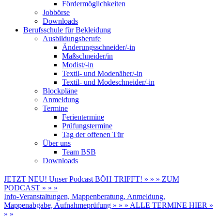
Fördermöglichkeiten
Jobbörse
Downloads
Berufsschule für Bekleidung
Ausbildungsberufe
Änderungsschneider/-in
Maßschneider/in
Modist/-in
Textil- und Modenäher/-in
Textil- und Modeschneider/-in
Blockpläne
Anmeldung
Termine
Ferientermine
Prüfungstermine
Tag der offenen Tür
Über uns
Team BSB
Downloads
JETZT NEU! Unser Podcast BÖH TRIFFT! » » » ZUM
PODCAST » » »
Info-Veranstaltungen, Mappenberatung, Anmeldung,
Mappenabgabe, Aufnahmeprüfung » » » ALLE TERMINE HIER »
» »