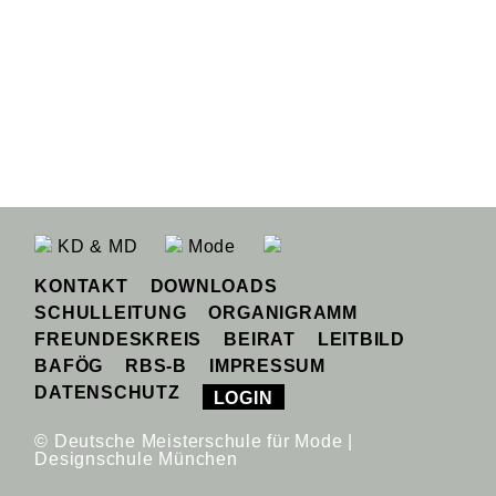
KD & MD
Mode
KONTAKT
DOWNLOADS
SCHULLEITUNG
ORGANIGRAMM
FREUNDESKREIS
BEIRAT
LEITBILD
BAFÖG
RBS-B
IMPRESSUM
DATENSCHUTZ
LOGIN
© Deutsche Meisterschule für Mode |
Designschule München