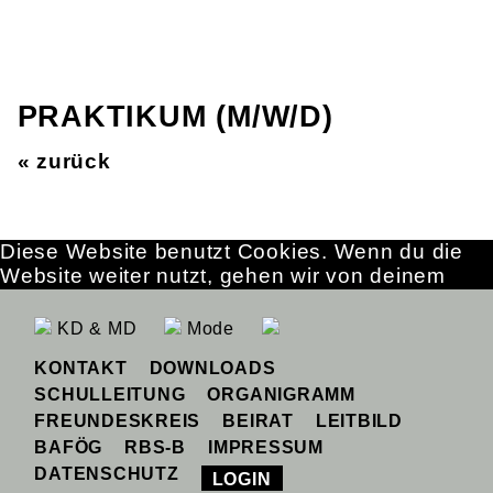
PRAKTIKUM (M/W/D)
« zurück
Diese Website benutzt Cookies. Wenn du die
Website weiter nutzt, gehen wir von deinem
Einverständnis aus.
OK
Erfahre mehr
KD & MD
Mode
KONTAKT
DOWNLOADS
SCHULLEITUNG
ORGANIGRAMM
FREUNDESKREIS
BEIRAT
LEITBILD
BAFÖG
RBS-B
IMPRESSUM
DATENSCHUTZ
LOGIN