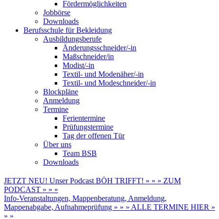
Fördermöglichkeiten
Jobbörse
Downloads
Berufsschule für Bekleidung
Ausbildungsberufe
Änderungsschneider/-in
Maßschneider/in
Modist/-in
Textil- und Modenäher/-in
Textil- und Modeschneider/-in
Blockpläne
Anmeldung
Termine
Ferientermine
Prüfungstermine
Tag der offenen Tür
Über uns
Team BSB
Downloads
JETZT NEU! Unser Podcast BÖH TRIFFT! » » » ZUM
PODCAST » » »
Info-Veranstaltungen, Mappenberatung, Anmeldung,
Mappenabgabe, Aufnahmeprüfung » » » ALLE TERMINE HIER »
» »