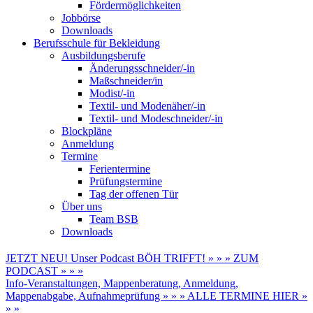
Fördermöglichkeiten
Jobbörse
Downloads
Berufsschule für Bekleidung
Ausbildungsberufe
Änderungsschneider/-in
Maßschneider/in
Modist/-in
Textil- und Modenäher/-in
Textil- und Modeschneider/-in
Blockpläne
Anmeldung
Termine
Ferientermine
Prüfungstermine
Tag der offenen Tür
Über uns
Team BSB
Downloads
JETZT NEU! Unser Podcast BÖH TRIFFT! » » » ZUM
PODCAST » » »
Info-Veranstaltungen, Mappenberatung, Anmeldung,
Mappenabgabe, Aufnahmeprüfung » » » ALLE TERMINE HIER »
» »