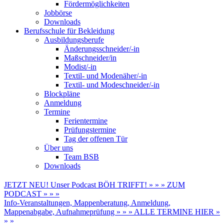
Fördermöglichkeiten
Jobbörse
Downloads
Berufsschule für Bekleidung
Ausbildungsberufe
Änderungsschneider/-in
Maßschneider/in
Modist/-in
Textil- und Modenäher/-in
Textil- und Modeschneider/-in
Blockpläne
Anmeldung
Termine
Ferientermine
Prüfungstermine
Tag der offenen Tür
Über uns
Team BSB
Downloads
JETZT NEU! Unser Podcast BÖH TRIFFT! » » » ZUM
PODCAST » » »
Info-Veranstaltungen, Mappenberatung, Anmeldung,
Mappenabgabe, Aufnahmeprüfung » » » ALLE TERMINE HIER »
» »