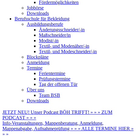
Fördermöglichkeiten
Jobbörse
Downloads
Berufsschule für Bekleidung
Ausbildungsberufe
Änderungsschneider/-in
Maßschneider/in
Modist/-in
Textil- und Modenäher/-in
Textil- und Modeschneider/-in
Blockpläne
Anmeldung
Termine
Ferientermine
Prüfungstermine
Tag der offenen Tür
Über uns
Team BSB
Downloads
JETZT NEU! Unser Podcast BÖH TRIFFT! » » » ZUM
PODCAST » » »
Info-Veranstaltungen, Mappenberatung, Anmeldung,
Mappenabgabe, Aufnahmeprüfung » » » ALLE TERMINE HIER »
» »