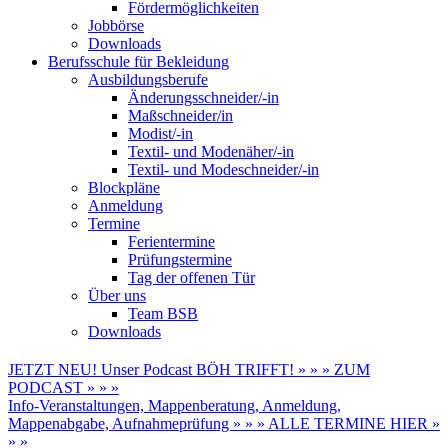
Fördermöglichkeiten
Jobbörse
Downloads
Berufsschule für Bekleidung
Ausbildungsberufe
Änderungsschneider/-in
Maßschneider/in
Modist/-in
Textil- und Modenäher/-in
Textil- und Modeschneider/-in
Blockpläne
Anmeldung
Termine
Ferientermine
Prüfungstermine
Tag der offenen Tür
Über uns
Team BSB
Downloads
JETZT NEU! Unser Podcast BÖH TRIFFT! » » » ZUM
PODCAST » » »
Info-Veranstaltungen, Mappenberatung, Anmeldung,
Mappenabgabe, Aufnahmeprüfung » » » ALLE TERMINE HIER »
» »