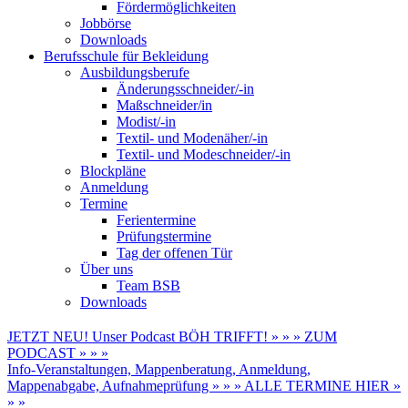
Fördermöglichkeiten
Jobbörse
Downloads
Berufsschule für Bekleidung
Ausbildungsberufe
Änderungsschneider/-in
Maßschneider/in
Modist/-in
Textil- und Modenäher/-in
Textil- und Modeschneider/-in
Blockpläne
Anmeldung
Termine
Ferientermine
Prüfungstermine
Tag der offenen Tür
Über uns
Team BSB
Downloads
JETZT NEU! Unser Podcast BÖH TRIFFT! » » » ZUM
PODCAST » » »
Info-Veranstaltungen, Mappenberatung, Anmeldung,
Mappenabgabe, Aufnahmeprüfung » » » ALLE TERMINE HIER »
» »