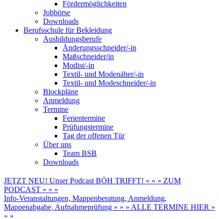
Fördermöglichkeiten
Jobbörse
Downloads
Berufsschule für Bekleidung
Ausbildungsberufe
Änderungsschneider/-in
Maßschneider/in
Modist/-in
Textil- und Modenäher/-in
Textil- und Modeschneider/-in
Blockpläne
Anmeldung
Termine
Ferientermine
Prüfungstermine
Tag der offenen Tür
Über uns
Team BSB
Downloads
JETZT NEU! Unser Podcast BÖH TRIFFT! » » » ZUM
PODCAST » » »
Info-Veranstaltungen, Mappenberatung, Anmeldung,
Mappenabgabe, Aufnahmeprüfung » » » ALLE TERMINE HIER »
» »