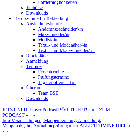
Fördermöglichkeiten
Jobbörse
Downloads
Berufsschule für Bekleidung
Ausbildungsberufe
Änderungsschneider/-in
Maßschneider/in
Modist/-in
Textil- und Modenäher/-in
Textil- und Modeschneider/-in
Blockpläne
Anmeldung
Termine
Ferientermine
Prüfungstermine
Tag der offenen Tür
Über uns
Team BSB
Downloads
JETZT NEU! Unser Podcast BÖH TRIFFT! » » » ZUM
PODCAST » » »
Info-Veranstaltungen, Mappenberatung, Anmeldung,
Mappenabgabe, Aufnahmeprüfung » » » ALLE TERMINE HIER »
» »