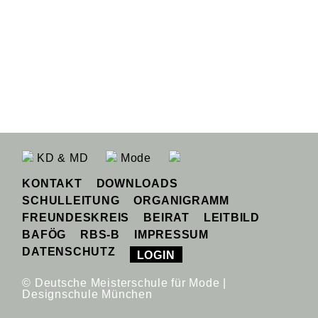
KD & MD
Mode
KONTAKT
DOWNLOADS
SCHULLEITUNG
ORGANIGRAMM
FREUNDESKREIS
BEIRAT
LEITBILD
BAFÖG
RBS-B
IMPRESSUM
DATENSCHUTZ
LOGIN
© Deutsche Meisterschule für Mode |
Designschule München