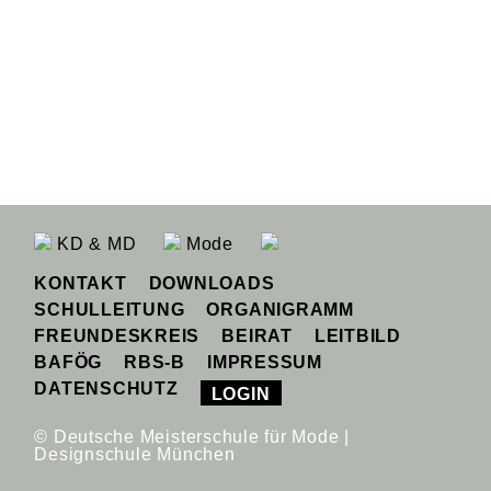
KD & MD
Mode
KONTAKT
DOWNLOADS
SCHULLEITUNG
ORGANIGRAMM
FREUNDESKREIS
BEIRAT
LEITBILD
BAFÖG
RBS-B
IMPRESSUM
DATENSCHUTZ
LOGIN
© Deutsche Meisterschule für Mode |
Designschule München