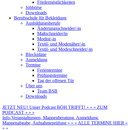
Fördermöglichkeiten
Jobbörse
Downloads
Berufsschule für Bekleidung
Ausbildungsberufe
Änderungsschneider/-in
Maßschneider/in
Modist/-in
Textil- und Modenäher/-in
Textil- und Modeschneider/-in
Blockpläne
Anmeldung
Termine
Ferientermine
Prüfungstermine
Tag der offenen Tür
Über uns
Team BSB
Downloads
JETZT NEU! Unser Podcast BÖH TRIFFT! » » » ZUM
PODCAST » » »
Info-Veranstaltungen, Mappenberatung, Anmeldung,
Mappenabgabe, Aufnahmeprüfung » » » ALLE TERMINE HIER »
» »