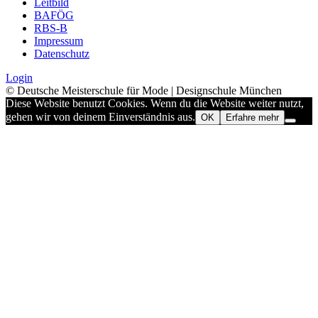
Leitbild
BAFÖG
RBS-B
Impressum
Datenschutz
Login
© Deutsche Meisterschule für Mode | Designschule München
Diese Website benutzt Cookies. Wenn du die Website weiter nutzt,
gehen wir von deinem Einverständnis aus.
OK
Erfahre mehr