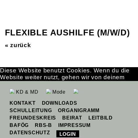
FLEXIBLE AUSHILFE (M/W/D)
« zurück
Diese Website benutzt Cookies. Wenn du die
Website weiter nutzt, gehen wir von deinem
Einverständnis aus.
OK
Erfahre mehr
KD & MD
Mode
KONTAKT
DOWNLOADS
SCHULLEITUNG
ORGANIGRAMM
FREUNDESKREIS
BEIRAT
LEITBILD
BAFÖG
RBS-B
IMPRESSUM
DATENSCHUTZ
LOGIN