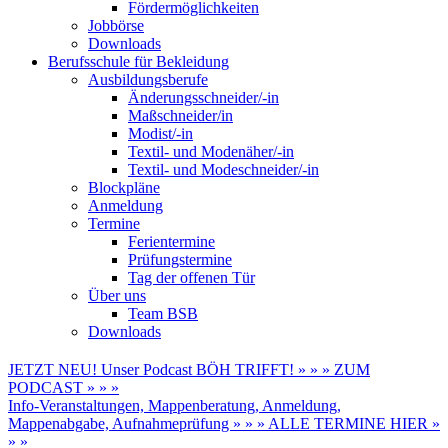
Fördermöglichkeiten
Jobbörse
Downloads
Berufsschule für Bekleidung
Ausbildungsberufe
Änderungsschneider/-in
Maßschneider/in
Modist/-in
Textil- und Modenäher/-in
Textil- und Modeschneider/-in
Blockpläne
Anmeldung
Termine
Ferientermine
Prüfungstermine
Tag der offenen Tür
Über uns
Team BSB
Downloads
JETZT NEU! Unser Podcast BÖH TRIFFT! » » » ZUM
PODCAST » » »
Info-Veranstaltungen, Mappenberatung, Anmeldung,
Mappenabgabe, Aufnahmeprüfung » » » ALLE TERMINE HIER »
» »