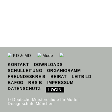
KD & MD
Mode
KONTAKT
DOWNLOADS
SCHULLEITUNG
ORGANIGRAMM
FREUNDESKREIS
BEIRAT
LEITBILD
BAFÖG
RBS-B
IMPRESSUM
DATENSCHUTZ
LOGIN
© Deutsche Meisterschule für Mode |
Designschule München