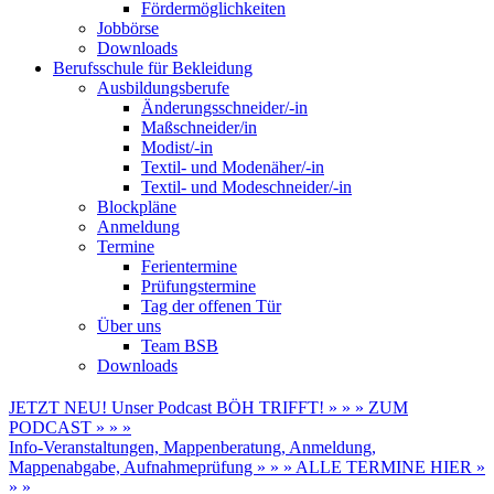
Fördermöglichkeiten
Jobbörse
Downloads
Berufsschule für Bekleidung
Ausbildungsberufe
Änderungsschneider/-in
Maßschneider/in
Modist/-in
Textil- und Modenäher/-in
Textil- und Modeschneider/-in
Blockpläne
Anmeldung
Termine
Ferientermine
Prüfungstermine
Tag der offenen Tür
Über uns
Team BSB
Downloads
JETZT NEU! Unser Podcast BÖH TRIFFT! » » » ZUM
PODCAST » » »
Info-Veranstaltungen, Mappenberatung, Anmeldung,
Mappenabgabe, Aufnahmeprüfung » » » ALLE TERMINE HIER »
» »