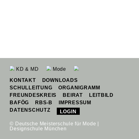
KD & MD
Mode
KONTAKT
DOWNLOADS
SCHULLEITUNG
ORGANIGRAMM
FREUNDESKREIS
BEIRAT
LEITBILD
BAFÖG
RBS-B
IMPRESSUM
DATENSCHUTZ
LOGIN
© Deutsche Meisterschule für Mode |
Designschule München