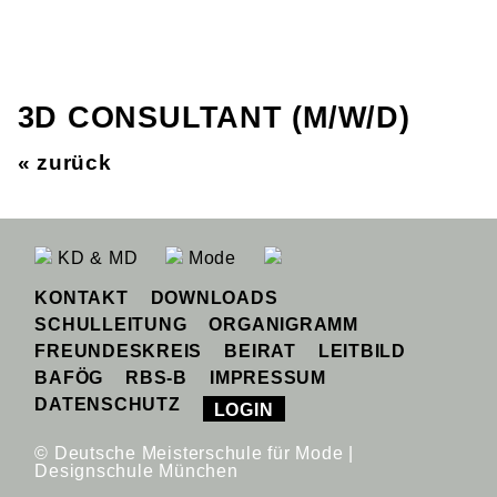
3D CONSULTANT (M/W/D)
« zurück
KD & MD
Mode
KONTAKT
DOWNLOADS
SCHULLEITUNG
ORGANIGRAMM
FREUNDESKREIS
BEIRAT
LEITBILD
BAFÖG
RBS-B
IMPRESSUM
DATENSCHUTZ
LOGIN
© Deutsche Meisterschule für Mode |
Designschule München