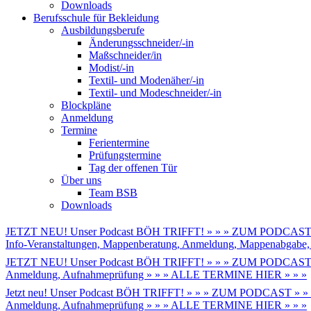
Downloads
Berufsschule für Bekleidung
Ausbildungsberufe
Änderungsschneider/-in
Maßschneider/in
Modist/-in
Textil- und Modenäher/-in
Textil- und Modeschneider/-in
Blockpläne
Anmeldung
Termine
Ferientermine
Prüfungstermine
Tag der offenen Tür
Über uns
Team BSB
Downloads
JETZT NEU! Unser Podcast BÖH TRIFFT! » » » ZUM PODCAST 
Info-Veranstaltungen, Mappenberatung, Anmeldung, Mappenabga
JETZT NEU! Unser Podcast BÖH TRIFFT! » » » ZUM PODCAST 
Anmeldung, Aufnahmeprüfung » » » ALLE TERMINE HIER » » »
Jetzt neu! Unser Podcast BÖH TRIFFT! » » » ZUM PODCAST » »
Anmeldung, Aufnahmeprüfung » » » ALLE TERMINE HIER » » »