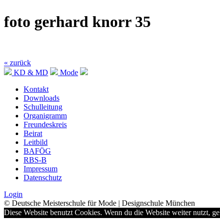
foto gerhard knorr 35
« zurück
KD & MD
Mode
Kontakt
Downloads
Schulleitung
Organigramm
Freundeskreis
Beirat
Leitbild
BAFÖG
RBS-B
Impressum
Datenschutz
Login
© Deutsche Meisterschule für Mode | Designschule München
Diese Website benutzt Cookies. Wenn du die Website weiter nutzt, g