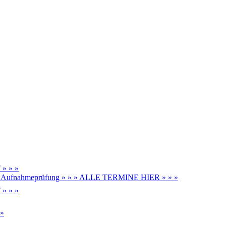
» » »
be, Aufnahmeprüfung » » » ALLE TERMINE HIER » » »
» » »
 »