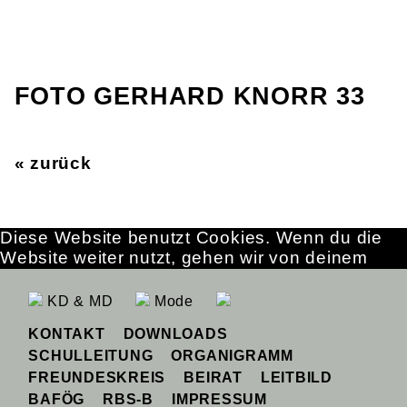
FOTO GERHARD KNORR 33
« zurück
Diese Website benutzt Cookies. Wenn du die
Website weiter nutzt, gehen wir von deinem
Einverständnis aus.
OK
Erfahre mehr
KD & MD
Mode
KONTAKT
DOWNLOADS
SCHULLEITUNG
ORGANIGRAMM
FREUNDESKREIS
BEIRAT
LEITBILD
BAFÖG
RBS-B
IMPRESSUM