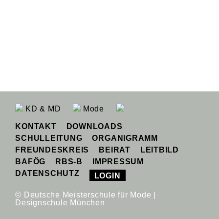
KD & MD
Mode
KONTAKT
DOWNLOADS
SCHULLEITUNG
ORGANIGRAMM
FREUNDESKREIS
BEIRAT
LEITBILD
BAFÖG
RBS-B
IMPRESSUM
DATENSCHUTZ
LOGIN
© Deutsche Meisterschule für Mode |
Designschule München