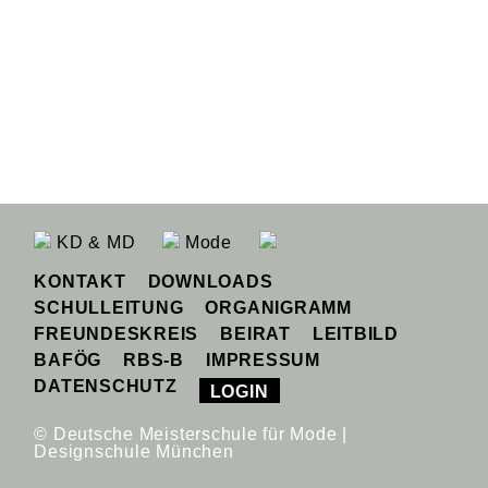
KD & MD
Mode
KONTAKT
DOWNLOADS
SCHULLEITUNG
ORGANIGRAMM
FREUNDESKREIS
BEIRAT
LEITBILD
BAFÖG
RBS-B
IMPRESSUM
DATENSCHUTZ
LOGIN
© Deutsche Meisterschule für Mode |
Designschule München