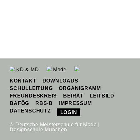
KD & MD
Mode
KONTAKT
DOWNLOADS
SCHULLEITUNG
ORGANIGRAMM
FREUNDESKREIS
BEIRAT
LEITBILD
BAFÖG
RBS-B
IMPRESSUM
DATENSCHUTZ
LOGIN
© Deutsche Meisterschule für Mode |
Designschule München