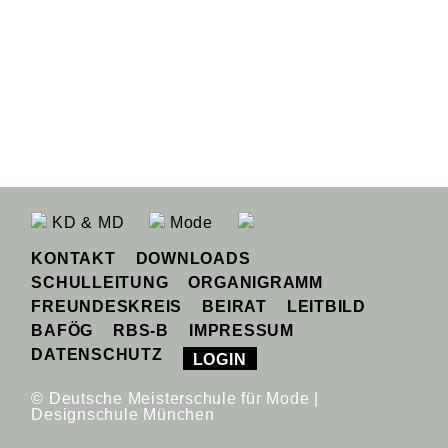
KD & MD
Mode
KONTAKT
DOWNLOADS
SCHULLEITUNG
ORGANIGRAMM
FREUNDESKREIS
BEIRAT
LEITBILD
BAFÖG
RBS-B
IMPRESSUM
DATENSCHUTZ
LOGIN
© Deutsche Meisterschule für Mode |
Designschule München