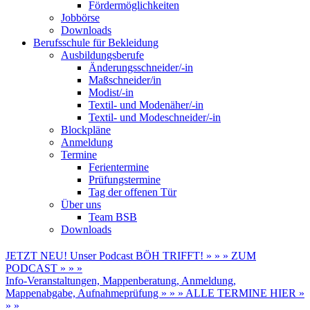
Fördermöglichkeiten
Jobbörse
Downloads
Berufsschule für Bekleidung
Ausbildungsberufe
Änderungsschneider/-in
Maßschneider/in
Modist/-in
Textil- und Modenäher/-in
Textil- und Modeschneider/-in
Blockpläne
Anmeldung
Termine
Ferientermine
Prüfungstermine
Tag der offenen Tür
Über uns
Team BSB
Downloads
JETZT NEU! Unser Podcast BÖH TRIFFT! » » » ZUM
PODCAST » » »
Info-Veranstaltungen, Mappenberatung, Anmeldung,
Mappenabgabe, Aufnahmeprüfung » » » ALLE TERMINE HIER »
» »