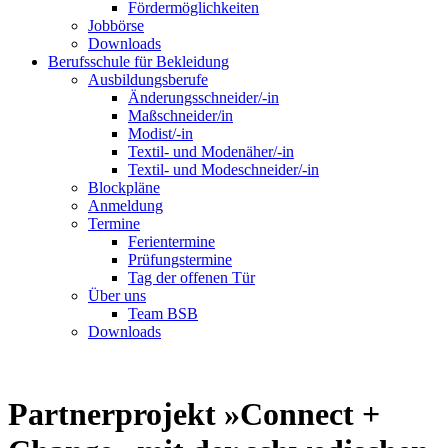
Fördermöglichkeiten
Jobbörse
Downloads
Berufsschule für Bekleidung
Ausbildungsberufe
Änderungsschneider/-in
Maßschneider/in
Modist/-in
Textil- und Modenäher/-in
Textil- und Modeschneider/-in
Blockpläne
Anmeldung
Termine
Ferientermine
Prüfungstermine
Tag der offenen Tür
Über uns
Team BSB
Downloads
Partnerprojekt »Connect +