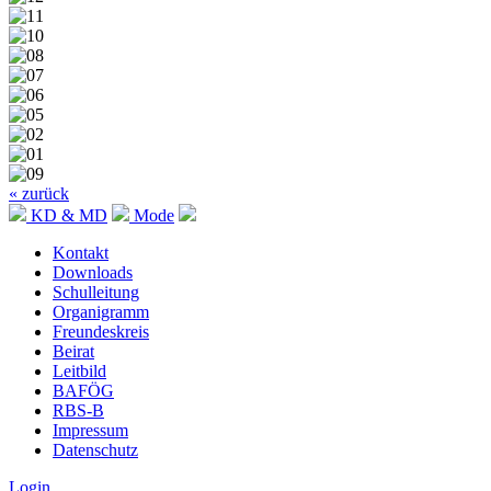
« zurück
KD & MD
Mode
Kontakt
Downloads
Schulleitung
Organigramm
Freundeskreis
Beirat
Leitbild
BAFÖG
RBS-B
Impressum
Datenschutz
Login