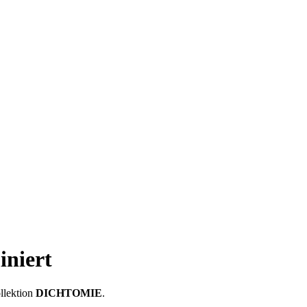
niert
llektion
DICHTOMIE
.