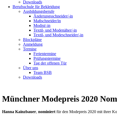
Downloads
Berufsschule für Bekleidung
Ausbildungsberufe
Änderungsschneider/-in
Maßschneider/in
Modist/-in
Textil- und Modenäher/-in
Textil- und Modeschneider/-in
Blockpläne
Anmeldung
Termine
Ferientermine
Prüfungstermine
Tag der offenen Tür
Über uns
Team BSB
Downloads
Münchner Modepreis 2020 Nomi
Hanna Kainzbauer
,
nominiert
für den Modepreis 2020 mit ihrer Ko