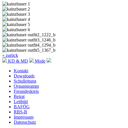
« zurück
KD & MD
Mode
Kontakt
Downloads
Schulleitung
Organigramm
Freundeskreis
Beirat
Leitbild
BAFÖG
RBS-B
Impressum
Datenschutz