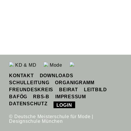
KD & MD
Mode
KONTAKT
DOWNLOADS
SCHULLEITUNG
ORGANIGRAMM
FREUNDESKREIS
BEIRAT
LEITBILD
BAFÖG
RBS-B
IMPRESSUM
DATENSCHUTZ
LOGIN
© Deutsche Meisterschule für Mode |
Designschule München