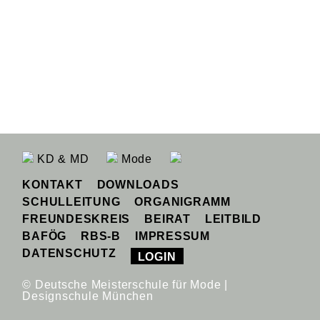
KD & MD
Mode
KONTAKT
DOWNLOADS
SCHULLEITUNG
ORGANIGRAMM
FREUNDESKREIS
BEIRAT
LEITBILD
BAFÖG
RBS-B
IMPRESSUM
DATENSCHUTZ
LOGIN
© Deutsche Meisterschule für Mode |
Designschule München