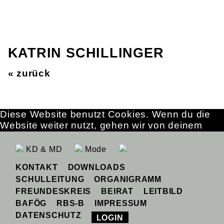
KATRIN SCHILLINGER
« zurück
Diese Website benutzt Cookies. Wenn du die
Website weiter nutzt, gehen wir von deinem
Einverständnis aus.
OK
Erfahre mehr
KD & MD
Mode
KONTAKT
DOWNLOADS
SCHULLEITUNG
ORGANIGRAMM
FREUNDESKREIS
BEIRAT
LEITBILD
BAFÖG
RBS-B
IMPRESSUM
DATENSCHUTZ
LOGIN