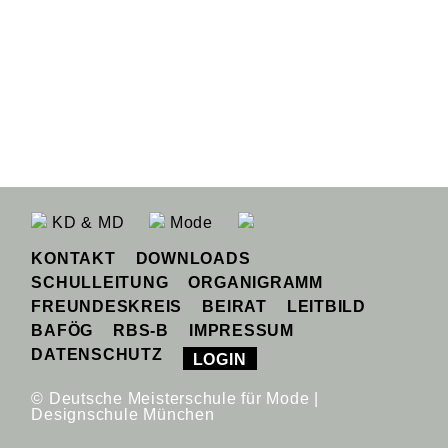
KD & MD
Mode
KONTAKT
DOWNLOADS
SCHULLEITUNG
ORGANIGRAMM
FREUNDESKREIS
BEIRAT
LEITBILD
BAFÖG
RBS-B
IMPRESSUM
DATENSCHUTZ
LOGIN
© Deutsche Meisterschule für Mode |
Designschule München